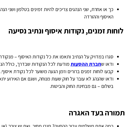
כך או אחרת, שני הנהגים צריכים להיות זמינים בטלפון ושני הנה
האיסוף וההורדה
לוחות זמנים, נקודות איסוף ונתיב נסיעה
סגרו במדויק על הנתיב ותאמו את כל נקודות האיסוף – מנקודת
ודאו ש
חברת ההסעות
מודעת לכל הנקודות שבדרך, כולל הנה
קבעו לוחות זמנים ברורים וזמן הגעה משוער לכל נקודת איסוף.
ודאו שהנהג לא עובר על חוק שעות מנוחה, ושגם אם האירוע יתאח
בשלום – גם מבחינת החוק והביטוח.
תמורה בעד האגרה
כמה אתם משלמים עבור ההסעה? סגרו מחיר, ואם יש צורך (או רצ