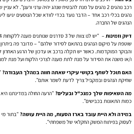
רכב נוהגים 2 נהגים על מנת להבטיח שנהג יהיה ערני ורענן". ל
נהגים בכלי רכב אחד – הדבר נועד בכדי לוודא שכל הנוסעים יגיעו ל
הנהגים של החברה.
דיוק וזמינות
שוטפת על מיקום הנהגים בהתאם לסידור שלהם" – מדובר פה ביתרון
והבוקר המוקדמות. כאשר יש תקלה ברכב או עדכון של הרגע האחרון ל
ו/או משנה את הסידור על מנת לתת מענה לצרכי הלקוח ועל מנת למנוע
האם תוכל לשתף בקושי עיקרי שאתה חווה במהלך העבודה?
"
שחיקת הנהגים ובמקביל צריך לדעת לשמר אותם".
מה השאיפות שלך כמנכ"ל ובעלים?
"הרעה החולה במדינתנו היא
כמות התאונות בכבישים".
במידה ולא היית עובד בארז הסעות, מה היית עושה?
"בתור מי 
לעסוק בפיתוח המשק החקלאי של משפחתי".