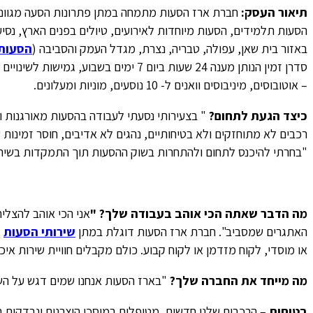
תיאור העסק:
חברת ארז הסעות מתמחה במתן פתרונות הסעה מגוונים
הסעות תלמידים, הסעות מיוחדות לאירועים, טיולים בפנים הארץ, נס
באזור בית שאן, עפולה, טבריה, נצרת, מגדל העמק והסביבה (
הסעות
סדרן זמין הנותן מענה 24 שעות ביום 7 ימים ב
– אוטובוסים, מיניבוסים וואנים ל- 10 נוסעים, מוניות ומעלונים.
כיצד הגעת לתחום?
" בצעירותי נסעתי לעבודה בהסעות מאורגנות וה
רכבים לא מתוחזקים ולא בטיחותיים, נהגים לא אדיבים, חוסר זמינות
"בחרתי להיכנס לתחום ולהתחרות בשוק ההסעות תוך התמקדות בשירות
מה הדבר שאתה הכי אוהב בעבודה שלך? "
אני הכי אוהב להצלי
האתגרים שמסביב". חברת ארז הסעות דוגלת במתן
שירותי הסעות
א
או מוסדי, לקוח מזדמן או לקוח קבוע. כולם מקבלים חוויית שירות איכ
מה מייחד את החברה שלך?
"בארז הסעות אנחנו שמים דגש על הש
בטיחות
– הרכבים שלנו חדשים, מטופלים במוסכי היצרנים ונבדקים ב