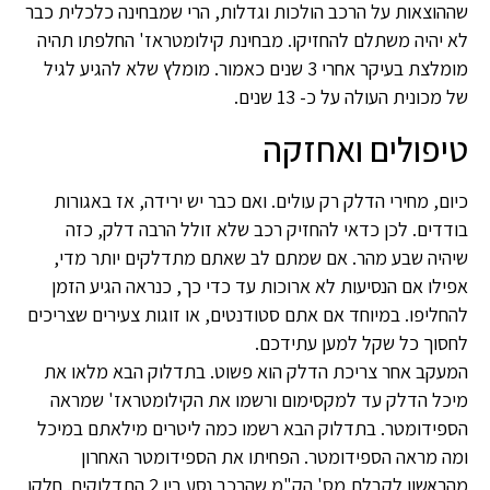
שההוצאות על הרכב הולכות וגדלות, הרי שמבחינה כלכלית כבר
לא יהיה משתלם להחזיקו. מבחינת קילומטראז' החלפתו תהיה
מומלצת בעיקר אחרי 3 שנים כאמור. מומלץ שלא להגיע לגיל
של מכונית העולה על כ- 13 שנים.
טיפולים ואחזקה
כיום, מחירי הדלק רק עולים. ואם כבר יש ירידה, אז באגורות
בודדים. לכן כדאי להחזיק רכב שלא זולל הרבה דלק, כזה
שיהיה שבע מהר. אם שמתם לב שאתם מתדלקים יותר מדי,
אפילו אם הנסיעות לא ארוכות עד כדי כך, כנראה הגיע הזמן
להחליפו. במיוחד אם אתם סטודנטים, או זוגות צעירים שצריכים
לחסוך כל שקל למען עתידכם.
המעקב אחר צריכת הדלק הוא פשוט. בתדלוק הבא מלאו את
מיכל הדלק עד למקסימום ורשמו את הקילומטראז' שמראה
הספידומטר. בתדלוק הבא רשמו כמה ליטרים מילאתם במיכל
ומה מראה הספידומטר. הפחיתו את הספידומטר האחרון
מהראשון לקבלת מס' הק"מ שהרכב נסע בין 2 התדלוקים. חלקו