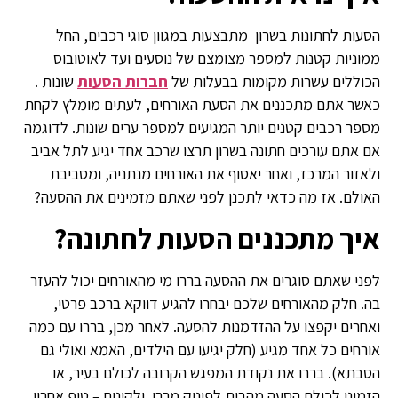
הסעות לחתונות בשרון מתבצעות במגוון סוגי רכבים, החל
ממוניות קטנות למספר מצומצם של נוסעים ועד לאוטובוס
הכוללים עשרות מקומות בבעלות של
חברות הסעות
שונות .
כאשר אתם מתכננים את הסעת האורחים, לעתים מומלץ לקחת
מספר רכבים קטנים יותר המגיעים למספר ערים שונות. לדוגמה
אם אתם עורכים חתונה בשרון תרצו שרכב אחד יגיע לתל אביב
ולאזור המרכז, ואחר יאסוף את האורחים מנתניה, ומסביבת
האולם. אז מה כדאי לתכנן לפני שאתם מזמינים את ההסעה?
איך מתכננים הסעות לחתונה?
לפני שאתם סוגרים את ההסעה בררו מי מהאורחים יכול להעזר
בה. חלק מהאורחים שלכם יבחרו להגיע דווקא ברכב פרטי,
ואחרים יקפצו על ההזדמנות להסעה. לאחר מכן, בררו עם כמה
אורחים כל אחד מגיע (חלק יגיעו עם הילדים, האמא ואולי גם
הסבתא). בררו את נקודת המפגש הקרובה לכולם בעיר, או
הזמינו לכולם הסעה מהבית לפינוק מרבי. ולקינוח – טיפ אחרון.