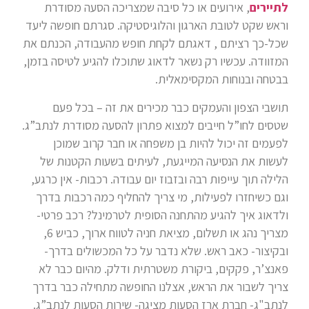
לתיירים
, אירועים או כל סיבה שמצריכה הסעה מסודרת
וראש שקט לטובת הארגון והלוגיסטיקה. סגרתם חופשה ליעד
שכל-כך רציתם , דאגתם לקחת חופש מהעבודה, הכנתם את
המזוודה. עכשיו רק נשאר לדאוג שתוכלו להגיע לטיסה בזמן,
בבטחה ובנוחות המקסימאלית.
תושבי הצפון והעמקים כבר מכירים את זה – בכל פעם
שטסים לחו”ל חייבים למצוא פתרון להסעה מסודרת לנתב”ג.
לפעמים זה יכול להיות בן משפחה או חבר קרוב שמוכן
לעשות את הנסיעה המייגעת, לעיתים בשעות הקטנות של
הלילה תוך עייפות רבה ובזבוז יום עבודה. רכבות- אין כרגע,
וגם כשיחזרו לפעילות, מי צריך להחליף כמה רכבות בדרך
ולדאוג איך להגיע מהתחנה הסופית לטרמינל? רכב פרטי-
מצריך נהג או תשלום, מציאת חניה לטווח ארוך, כביש 6,
ובקיצור- כאב ראש. שלא נדבר על כל המכשולים בדרך-
פאנצ’ר, פקקים, ביקורת משטרתית ודלק. מהיום כבר לא
צריך לשבור את הראש, אצלנו החופשה מתחילה כבר בדרך
לנתב"ג- חברת ארז הסעות מציגה- שירות הסעות לנתב”ג.