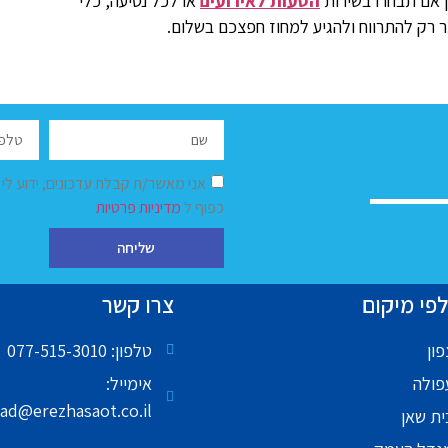
ן אם תבחרו בשירות
הסעות לאירועים
או לכל נסיעה, כלי
ר רק להתרווח ולהגיע למחוז חפצכם בשלום.
אני מאשר/ת קבלת עדכונים, ידוע לי
כפוף ל
מדיניות פרטיות
שליחה
פי מיקום
צרו קשר
ון
טלפון: 077-515-3010
פולה
אימייל:
ad@erezhasaot.co.il
ית שאן