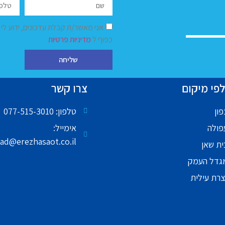
אני מאשר/ת קבלת עדכונים, ידוע לי
כפוף ל
מדיניות פרטיות
שליחה
פי מיקום
צרו קשר
ון
טלפון: 077-515-3010
פולה
אימייל:
ad@erezhasaot.co.il
ית שאן
גדל העמק
צרת עילית