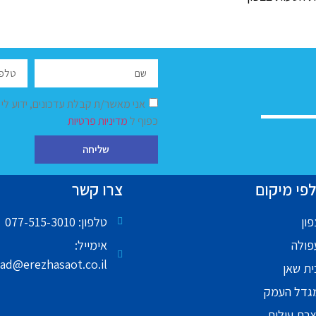
אני מאשר/ת קבלת עדכונים, ידוע לי
כפוף ל
מדיניות פרטיות
שליחה
פי מיקום
צרו קשר
ון
טלפון: 077-515-3010
פולה
אימייל:
ad@erezhasaot.co.il
ית שאן
גדל העמק
צרת עילית