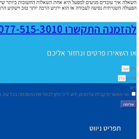
השאלה איך עובדים מגיעים למפעל היא אחת השאלות החשובות ביותר שיש 
הפעולה השגרתית נסיעה לעבודה אז הוא ירגיש הרבה יותר טוב וישקיע הרב
להזמנה התקשרו 077-515-3010
או השאירו פרטים ונחזור אליכם
שם
טלפון
דיוור
אני מאשר/ת קבלת עדכונים, ידוע לי כי ניתן לבטל את ההסכמה בכל עת, ו
שליחה
תפריט ניווט