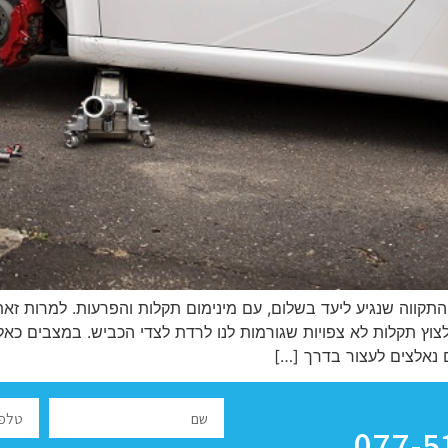
 התקווה שנגיע ליעד בשלום, עם מינימום תקלות והפרעות. למרות זא
לצוץ תקלות לא צפויות שגורמות לנו לרדת לצדי הכביש. במצבים כאל
 נאלצים לעצור בדרך […]