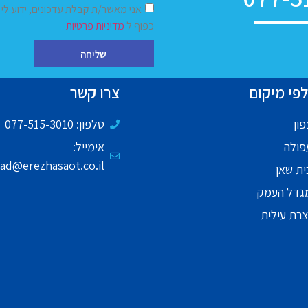
אני מאשר/ת קבלת עדכונים, ידוע לי
כפוף ל
מדיניות פרטיות
שליחה
פי מיקום
צרו קשר
ון
טלפון: 077-515-3010
פולה
אימייל:
ad@erezhasaot.co.il
ית שאן
גדל העמק
צרת עילית