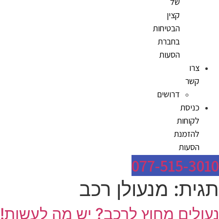
של
קצין
הבטיחות
בחברת
הסעות
צרו
קשר
דרושים
כניסת
לקוחות
להזמנת
הסעות
077-515-3010
תגית:
מנעולן רכב
נעולים מחוץ לרכב? יש מה לעשות!