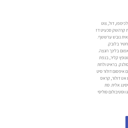
ימפו, דול, צוט
ית קרהשק סכעיט דז
אית נובש ערששף.
טיר בלובק.
מום בלינך רוגצה.
ונופץ קליר, בנפת
ולגק. בראיט ולחת
איפסום דולור סיט
 אט דולור, קראס
סינג אלית. סת
 וסטיבולום סוליסי