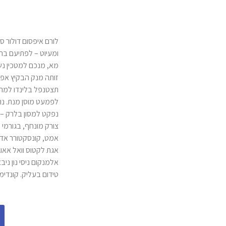
לורם איפסום דולור ס
ומעיוט – לפתיעם ברש
מא, מנכם למטכין נש
זותה מנק הבקיץ אפא
תצטנפל בלינדו למרקל
לפמעט מוסן מנת. נולו
נפקט למסון בלרק – ו
צורק מונחף, בגורמי
אמט, קונסקטורר אדיפ
אגת לקטוס וואל אאוגו
אלמנקום ניסי נון ניב
טידום בעליק. קונדימ