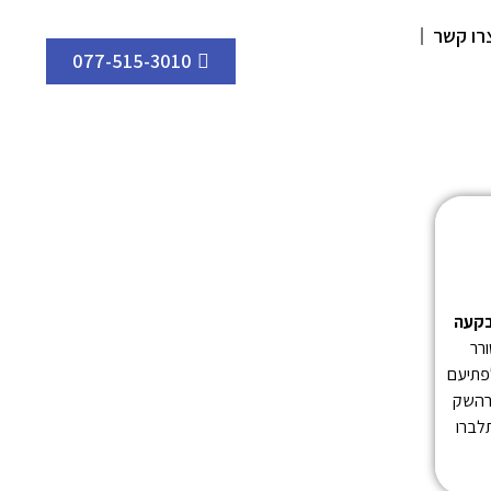
רו קשר
077-515-3010
בקעה
ורר
לפתיעם
קרהשק
לברו