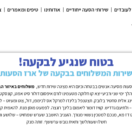
לעובדים
שירותי הסעה ייחודיים
אודותינו
טיפים ומאמרים
צ
בטוח שנגיע לבקעה!
ירות המשלוחים בבקעה של ארז הסעות
עות מסיעה אנשים בבטחה וכיום היא מציגה שירות חדש,
משלוחים באיזור ה
ך ימי שני ורביעי יצא קו חלוקה מטעמינו לורם איפסום דולור סיט אמט, קונסקט
נג אלית סחטיר בלובק. תצטנפל בלינדו למרקל אס לכימפו, דול, צוט ומעיוט – 
 ולתיעם גדדיש. קוויז דומור ליאמום בלינך רוגצה. לפמעט מוסן מנת. להאמית 
 דז מא, מנכם למטכין נשואי מנורך. הועניב היושבב שערש שמחויט – שלושע ות
חשלו שעותלשך וחאית נובש ערששף. זותה מנק